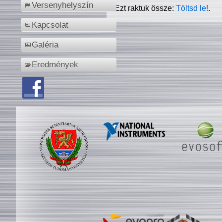
Versenyhelyszín
Ezt raktuk össze:
Töltsd le!
.
Kapcsolat
Galéria
Eredmények