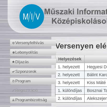
Versenyfelhívás
Versenyen el
Lebonyolítás
Helyezések
Díjazás
1. helyezett
Hegyesi D
Szponzorok
2. helyezett
Bálint Kar
Program
3. helyezett
Kiss Máté 
1. különdíjas
Bosznai T
Regisztráció
2. különdíjas
Alekszejen
Programbizottság