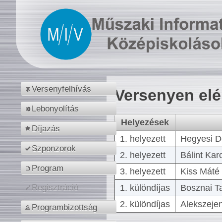
Versenyfelhívás
Versenyen el
Lebonyolítás
Helyezések
Díjazás
1. helyezett
Hegyesi D
Szponzorok
2. helyezett
Bálint Kar
Program
3. helyezett
Kiss Máté 
1. különdíjas
Bosznai T
Regisztráció
2. különdíjas
Alekszejen
Programbizottság