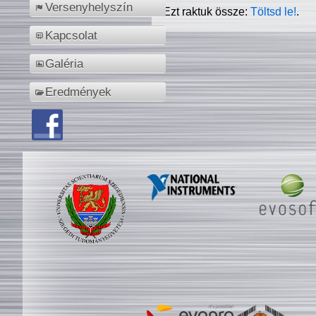
Versenyhelyszín
Ezt raktuk össze:
Töltsd le!
.
Kapcsolat
Galéria
Eredmények