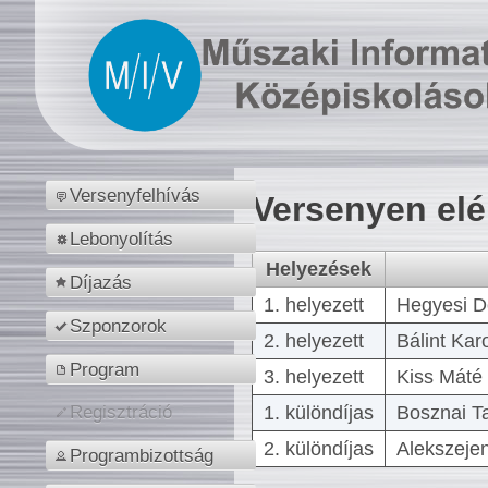
Versenyfelhívás
Versenyen el
Lebonyolítás
Helyezések
Díjazás
1. helyezett
Hegyesi D
Szponzorok
2. helyezett
Bálint Kar
Program
3. helyezett
Kiss Máté 
1. különdíjas
Bosznai T
Regisztráció
2. különdíjas
Alekszejen
Programbizottság