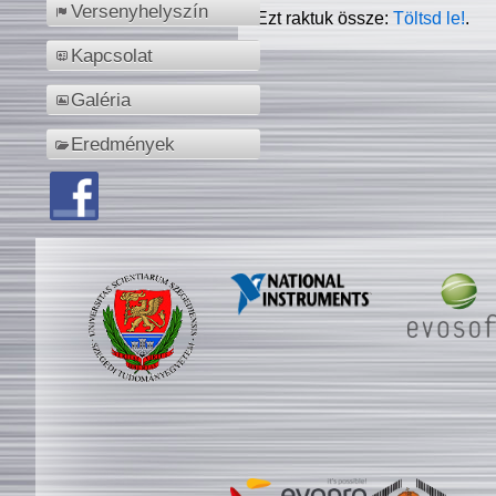
Versenyhelyszín
Ezt raktuk össze:
Töltsd le!
.
Kapcsolat
Galéria
Eredmények