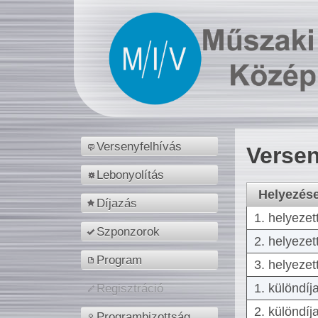
Versenyfelhívás
Versen
Lebonyolítás
Helyezés
Díjazás
1. helyezet
Szponzorok
2. helyezet
Program
3. helyezet
1. különdíj
Regisztráció
2. különdíj
Programbizottság