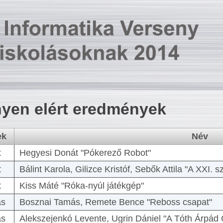
yen elért eredmények
ek
Név
t
Hegyesi Donát "Pókerező Robot"
t
Bálint Karola, Gilizce Kristóf, Sebők Attila "A XXI.
t
Kiss Máté "Róka-nyúl játékgép"
as
Bosznai Tamás, Remete Bence "Reboss csapat"
as
Alekszejenkó Levente, Ugrin Dániel "A Tóth Árpád 