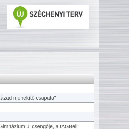
 század menekítő csapata"
Gimnázium új csengője, a tAGBell"