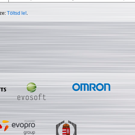
sze:
Töltsd le!
.