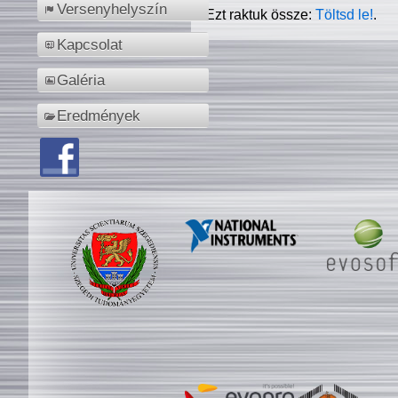
Versenyhelyszín
Ezt raktuk össze:
Töltsd le!
.
Kapcsolat
Galéria
Eredmények