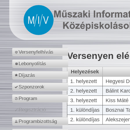
Versenyfelhívás
Versenyen el
Lebonyolítás
Helyezések
Díjazás
1. helyezett
Hegyesi D
Szponzorok
2. helyezett
Bálint Kar
Program
3. helyezett
Kiss Máté 
1. különdíjas
Bosznai T
Regisztráció
2. különdíjas
Alekszejen
Programbizottság