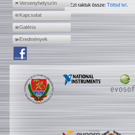
Versenyhelyszín
Ezt raktuk össze:
Töltsd le!
.
Kapcsolat
Galéria
Eredmények