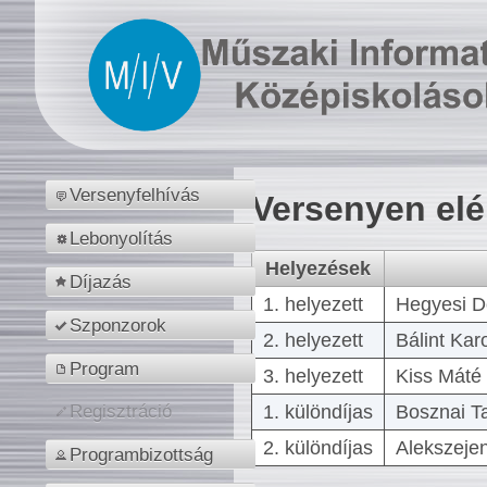
Versenyfelhívás
Versenyen el
Lebonyolítás
Helyezések
Díjazás
1. helyezett
Hegyesi D
Szponzorok
2. helyezett
Bálint Kar
Program
3. helyezett
Kiss Máté 
1. különdíjas
Bosznai T
Regisztráció
2. különdíjas
Alekszejen
Programbizottság