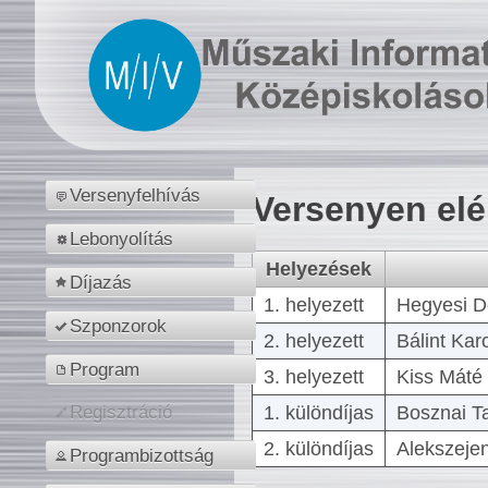
Versenyfelhívás
Versenyen el
Lebonyolítás
Helyezések
Díjazás
1. helyezett
Hegyesi D
Szponzorok
2. helyezett
Bálint Kar
Program
3. helyezett
Kiss Máté 
1. különdíjas
Bosznai T
Regisztráció
2. különdíjas
Alekszejen
Programbizottság