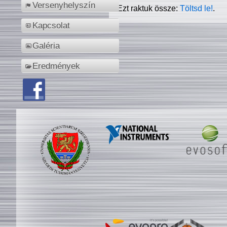
Versenyhelyszín
Ezt raktuk össze:
Töltsd le!
.
Kapcsolat
Galéria
Eredmények