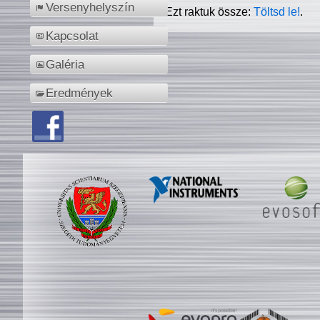
Versenyhelyszín
Ezt raktuk össze:
Töltsd le!
.
Kapcsolat
Galéria
Eredmények