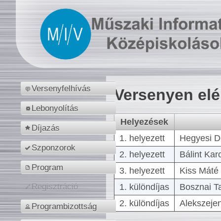
Versenyfelhívás
Versenyen el
Lebonyolítás
Helyezések
Díjazás
1. helyezett
Hegyesi D
Szponzorok
2. helyezett
Bálint Kar
Program
3. helyezett
Kiss Máté 
1. különdíjas
Bosznai T
Regisztráció
2. különdíjas
Alekszejen
Programbizottság