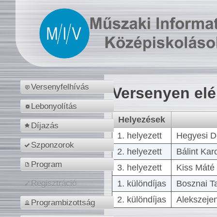
Versenyfelhívás
Versenyen el
Lebonyolítás
Helyezések
Díjazás
1. helyezett
Hegyesi D
Szponzorok
2. helyezett
Bálint Kar
Program
3. helyezett
Kiss Máté 
1. különdíjas
Bosznai T
Regisztráció
2. különdíjas
Alekszejen
Programbizottság