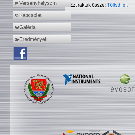
Versenyhelyszín
Ezt raktuk össze:
Töltsd le!
.
Kapcsolat
Galéria
Eredmények