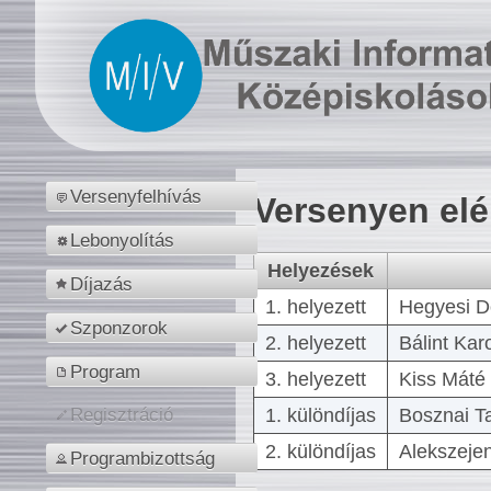
Versenyfelhívás
Versenyen el
Lebonyolítás
Helyezések
Díjazás
1. helyezett
Hegyesi D
Szponzorok
2. helyezett
Bálint Kar
Program
3. helyezett
Kiss Máté 
1. különdíjas
Bosznai T
Regisztráció
2. különdíjas
Alekszejen
Programbizottság