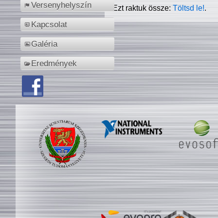
Versenyhelyszín
Ezt raktuk össze:
Töltsd le!
.
Kapcsolat
Galéria
Eredmények