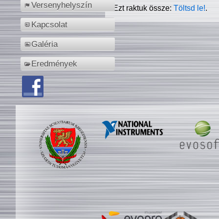
Versenyhelyszín
Ezt raktuk össze:
Töltsd le!
.
Kapcsolat
Galéria
Eredmények