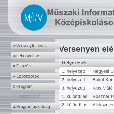
Versenyfelhívás
Versenyen el
Lebonyolítás
Helyezések
Díjazás
1. helyezett
Hegyesi D
Szponzorok
2. helyezett
Bálint Kar
Program
3. helyezett
Kiss Máté 
1. különdíjas
Bosznai T
Regisztráció
2. különdíjas
Alekszejen
Programbizottság