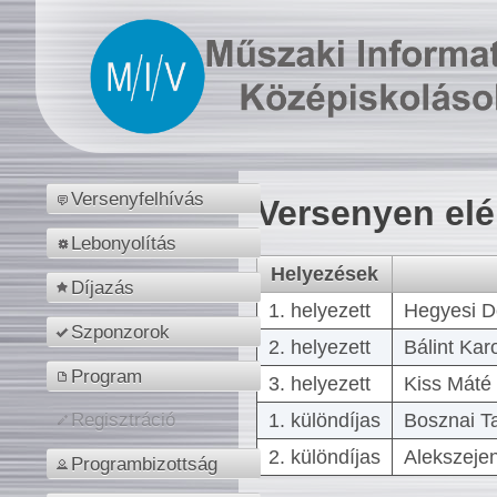
Versenyfelhívás
Versenyen el
Lebonyolítás
Helyezések
Díjazás
1. helyezett
Hegyesi D
Szponzorok
2. helyezett
Bálint Kar
Program
3. helyezett
Kiss Máté 
1. különdíjas
Bosznai T
Regisztráció
2. különdíjas
Alekszejen
Programbizottság