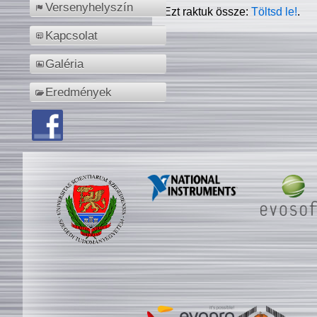
Versenyhelyszín
Ezt raktuk össze:
Töltsd le!
.
Kapcsolat
Galéria
Eredmények