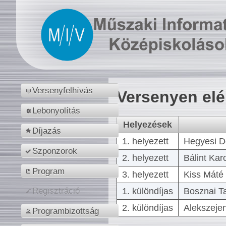
Versenyfelhívás
Versenyen el
Lebonyolítás
Helyezések
Díjazás
1. helyezett
Hegyesi D
Szponzorok
2. helyezett
Bálint Kar
Program
3. helyezett
Kiss Máté 
1. különdíjas
Bosznai T
Regisztráció
2. különdíjas
Alekszejen
Programbizottság