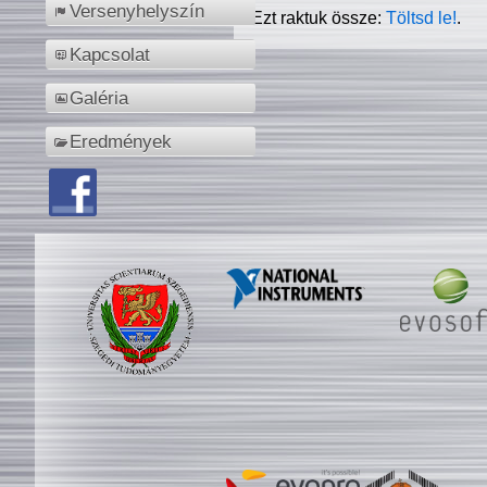
Versenyhelyszín
Ezt raktuk össze:
Töltsd le!
.
Kapcsolat
Galéria
Eredmények