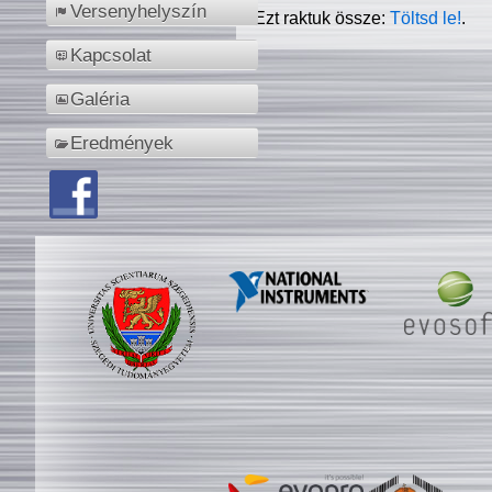
Versenyhelyszín
Ezt raktuk össze:
Töltsd le!
.
Kapcsolat
Galéria
Eredmények