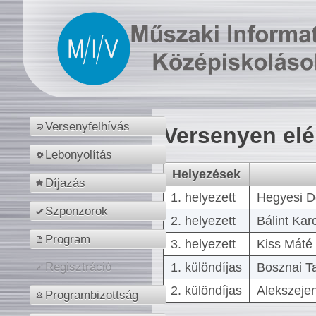
Versenyfelhívás
Versenyen el
Lebonyolítás
Helyezések
Díjazás
1. helyezett
Hegyesi D
Szponzorok
2. helyezett
Bálint Kar
Program
3. helyezett
Kiss Máté 
1. különdíjas
Bosznai T
Regisztráció
2. különdíjas
Alekszejen
Programbizottság