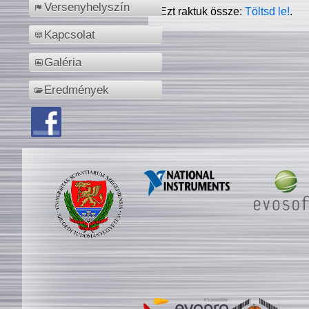
Versenyhelyszín
Ezt raktuk össze:
Töltsd le!
.
Kapcsolat
Galéria
Eredmények