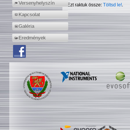
Versenyhelyszín
Ezt raktuk össze:
Töltsd le!
.
Kapcsolat
Galéria
Eredmények