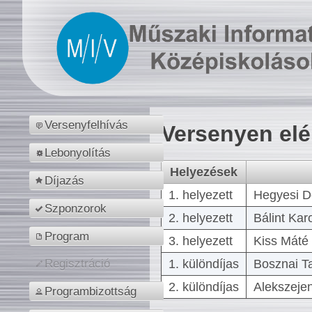
Versenyfelhívás
Versenyen el
Lebonyolítás
Helyezések
Díjazás
1. helyezett
Hegyesi D
Szponzorok
2. helyezett
Bálint Kar
Program
3. helyezett
Kiss Máté 
1. különdíjas
Bosznai T
Regisztráció
2. különdíjas
Alekszejen
Programbizottság