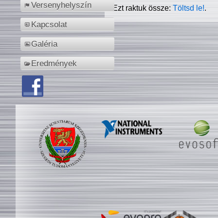
Versenyhelyszín
Ezt raktuk össze:
Töltsd le!
.
Kapcsolat
Galéria
Eredmények