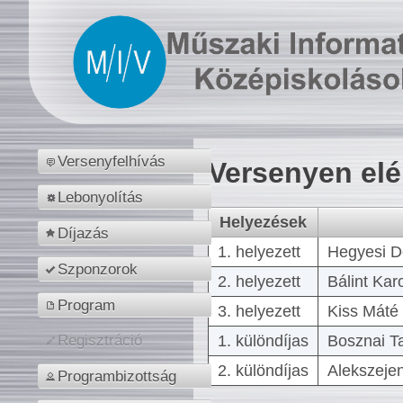
Versenyfelhívás
Versenyen el
Lebonyolítás
Helyezések
Díjazás
1. helyezett
Hegyesi D
Szponzorok
2. helyezett
Bálint Kar
Program
3. helyezett
Kiss Máté 
1. különdíjas
Bosznai T
Regisztráció
2. különdíjas
Alekszejen
Programbizottság