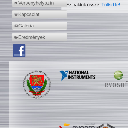
Versenyhelyszín
Ezt raktuk össze:
Töltsd le!
.
Kapcsolat
Galéria
Eredmények