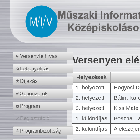
Versenyfelhívás
Versenyen el
Lebonyolítás
Helyezések
Díjazás
1. helyezett
Hegyesi D
Szponzorok
2. helyezett
Bálint Kar
Program
3. helyezett
Kiss Máté 
1. különdíjas
Bosznai T
Regisztráció
2. különdíjas
Alekszejen
Programbizottság