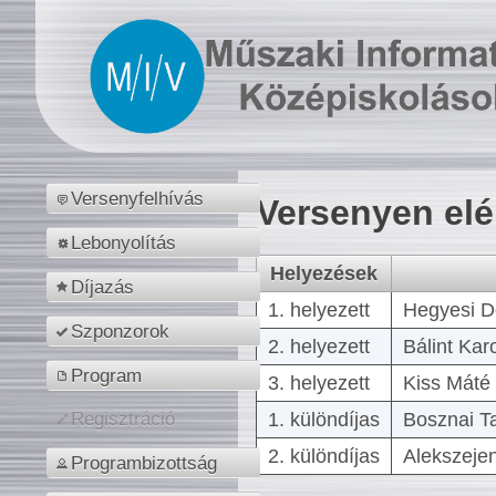
Versenyfelhívás
Versenyen el
Lebonyolítás
Helyezések
Díjazás
1. helyezett
Hegyesi D
Szponzorok
2. helyezett
Bálint Kar
Program
3. helyezett
Kiss Máté 
1. különdíjas
Bosznai T
Regisztráció
2. különdíjas
Alekszejen
Programbizottság