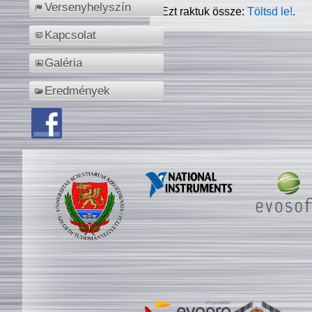
Versenyhelyszín
Ezt raktuk össze:
Töltsd le!
.
Kapcsolat
Galéria
Eredmények