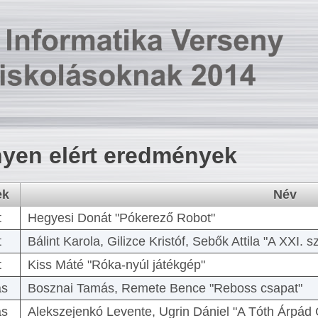
yen elért eredmények
ek
Név
t
Hegyesi Donát "Pókerező Robot"
t
Bálint Karola, Gilizce Kristóf, Sebők Attila "A XXI.
t
Kiss Máté "Róka-nyúl játékgép"
as
Bosznai Tamás, Remete Bence "Reboss csapat"
as
Alekszejenkó Levente, Ugrin Dániel "A Tóth Árpád 