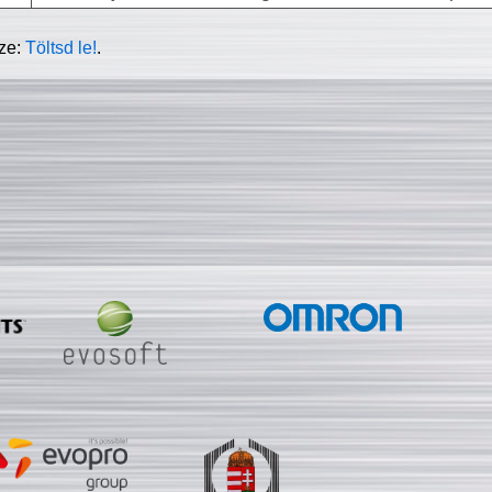
sze:
Töltsd le!
.