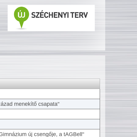
 század menekítő csapata"
Gimnázium új csengője, a tAGBell"