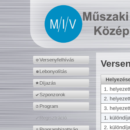
Versenyfelhívás
Versen
Lebonyolítás
Helyezés
Díjazás
1. helyezet
Szponzorok
2. helyezet
Program
3. helyezet
1. különdíj
Regisztráció
2. különdíj
Programbizottság