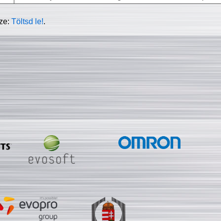
sze:
Töltsd le!
.