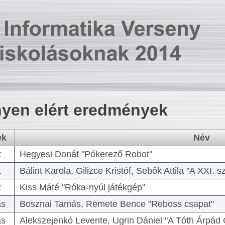
yen elért eredmények
ek
Név
t
Hegyesi Donát "Pókerező Robot"
t
Bálint Karola, Gilizce Kristóf, Sebők Attila "A XXI.
t
Kiss Máté "Róka-nyúl játékgép"
as
Bosznai Tamás, Remete Bence "Reboss csapat"
as
Alekszejenkó Levente, Ugrin Dániel "A Tóth Árpád 