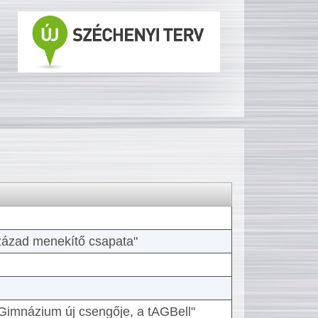
 század menekítő csapata"
Gimnázium új csengője, a tAGBell"