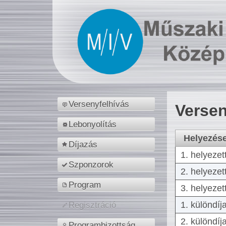
Versenyfelhívás
Versen
Lebonyolítás
Helyezés
Díjazás
1. helyezet
Szponzorok
2. helyezet
Program
3. helyezet
1. különdíj
Regisztráció
2. különdíj
Programbizottság