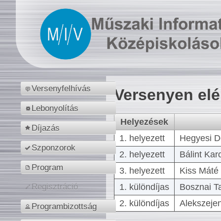
Versenyfelhívás
Versenyen el
Lebonyolítás
Helyezések
Díjazás
1. helyezett
Hegyesi D
Szponzorok
2. helyezett
Bálint Kar
Program
3. helyezett
Kiss Máté 
1. különdíjas
Bosznai T
Regisztráció
2. különdíjas
Alekszejen
Programbizottság