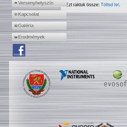
Versenyhelyszín
Ezt raktuk össze:
Töltsd le!
.
Kapcsolat
Galéria
Eredmények