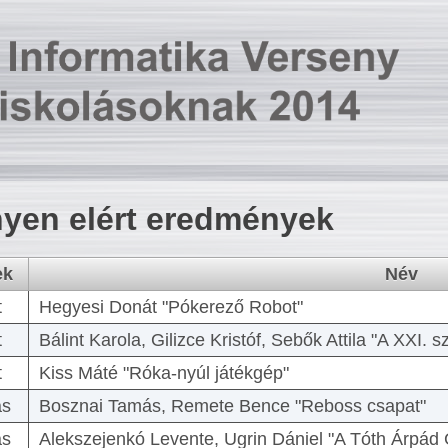
yen elért eredmények
ek
Név
t
Hegyesi Donát "Pókerező Robot"
t
Bálint Karola, Gilizce Kristóf, Sebők Attila "A XXI.
t
Kiss Máté "Róka-nyúl játékgép"
as
Bosznai Tamás, Remete Bence "Reboss csapat"
as
Alekszejenkó Levente, Ugrin Dániel "A Tóth Árpád 