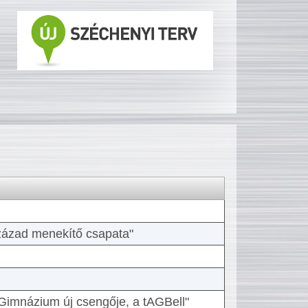
 század menekítő csapata"
Gimnázium új csengője, a tAGBell"