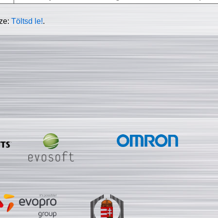
sze:
Töltsd le!
.