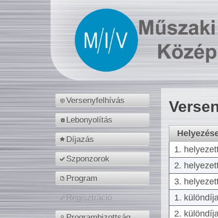
Versenyfelhívás
Versen
Lebonyolítás
Helyezés
Díjazás
1. helyezet
Szponzorok
2. helyezet
Program
3. helyezet
1. különdíj
Regisztráció
2. különdíj
Programbizottság