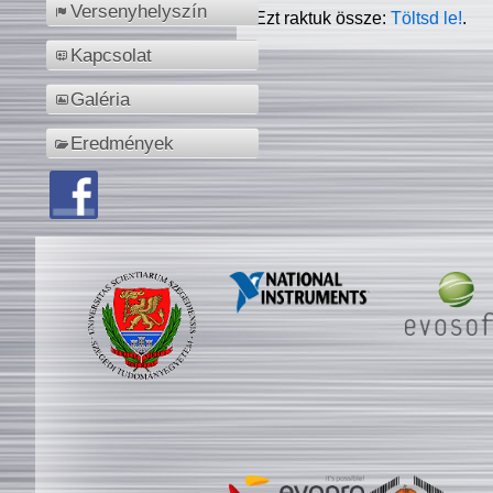
Versenyhelyszín
Ezt raktuk össze:
Töltsd le!
.
Kapcsolat
Galéria
Eredmények