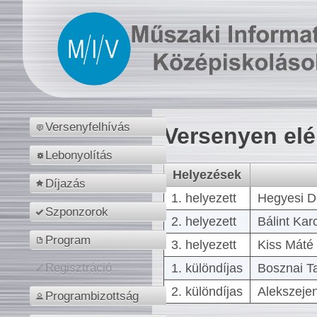
Versenyfelhívás
Versenyen el
Lebonyolítás
Helyezések
Díjazás
1. helyezett
Hegyesi D
Szponzorok
2. helyezett
Bálint Kar
Program
3. helyezett
Kiss Máté 
1. különdíjas
Bosznai T
Regisztráció
2. különdíjas
Alekszejen
Programbizottság