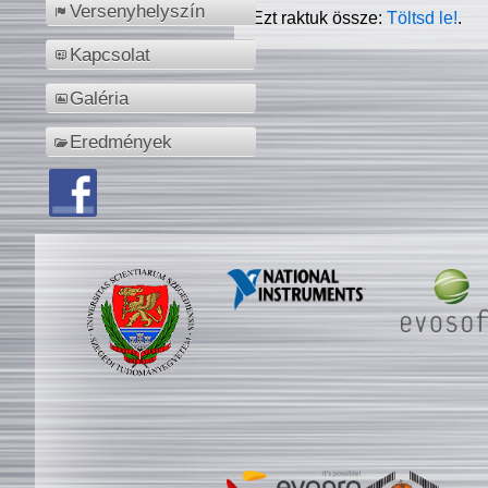
Versenyhelyszín
Ezt raktuk össze:
Töltsd le!
.
Kapcsolat
Galéria
Eredmények