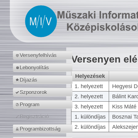
Versenyfelhívás
Versenyen el
Lebonyolítás
Helyezések
Díjazás
1. helyezett
Hegyesi D
Szponzorok
2. helyezett
Bálint Kar
Program
3. helyezett
Kiss Máté 
1. különdíjas
Bosznai T
Regisztráció
2. különdíjas
Alekszejen
Programbizottság