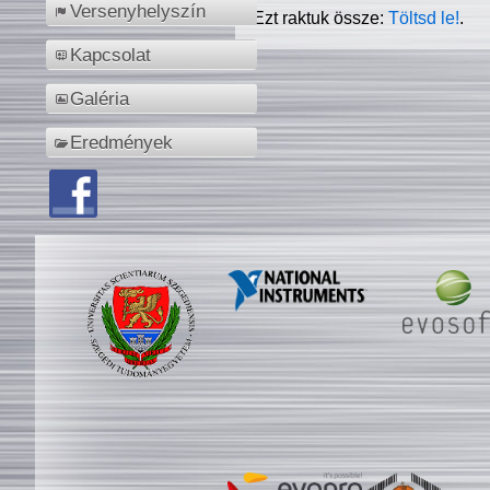
Versenyhelyszín
Ezt raktuk össze:
Töltsd le!
.
Kapcsolat
Galéria
Eredmények