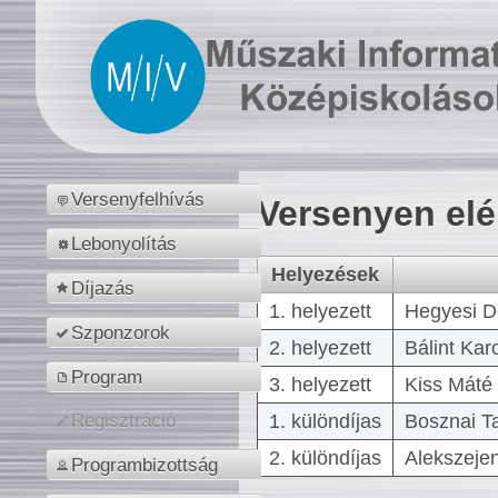
Versenyfelhívás
Versenyen el
Lebonyolítás
Helyezések
Díjazás
1. helyezett
Hegyesi D
Szponzorok
2. helyezett
Bálint Kar
Program
3. helyezett
Kiss Máté 
1. különdíjas
Bosznai T
Regisztráció
2. különdíjas
Alekszejen
Programbizottság