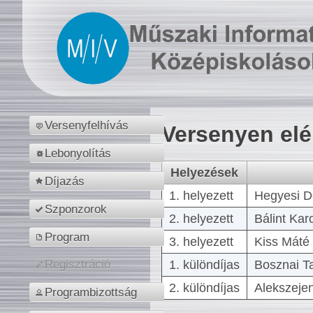
Versenyfelhívás
Versenyen el
Lebonyolítás
Helyezések
Díjazás
1. helyezett
Hegyesi D
Szponzorok
2. helyezett
Bálint Kar
Program
3. helyezett
Kiss Máté 
1. különdíjas
Bosznai T
Regisztráció
2. különdíjas
Alekszejen
Programbizottság