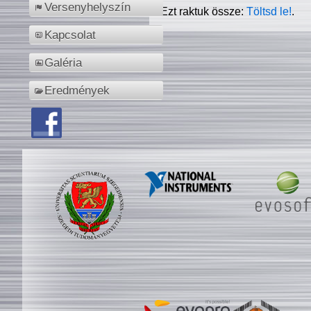
Versenyhelyszín
Ezt raktuk össze:
Töltsd le!
.
Kapcsolat
Galéria
Eredmények