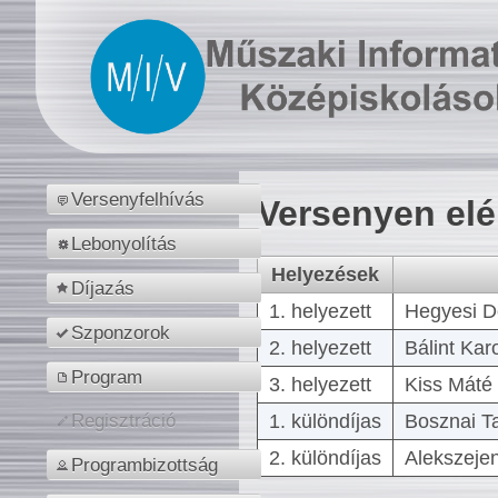
Versenyfelhívás
Versenyen el
Lebonyolítás
Helyezések
Díjazás
1. helyezett
Hegyesi D
Szponzorok
2. helyezett
Bálint Kar
Program
3. helyezett
Kiss Máté 
1. különdíjas
Bosznai T
Regisztráció
2. különdíjas
Alekszejen
Programbizottság