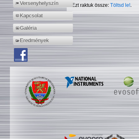
Versenyhelyszín
Ezt raktuk össze:
Töltsd le!
.
Kapcsolat
Galéria
Eredmények