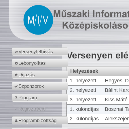
Versenyfelhívás
Versenyen el
Lebonyolítás
Helyezések
Díjazás
1. helyezett
Hegyesi D
Szponzorok
2. helyezett
Bálint Kar
Program
3. helyezett
Kiss Máté 
1. különdíjas
Bosznai T
Regisztráció
2. különdíjas
Alekszejen
Programbizottság