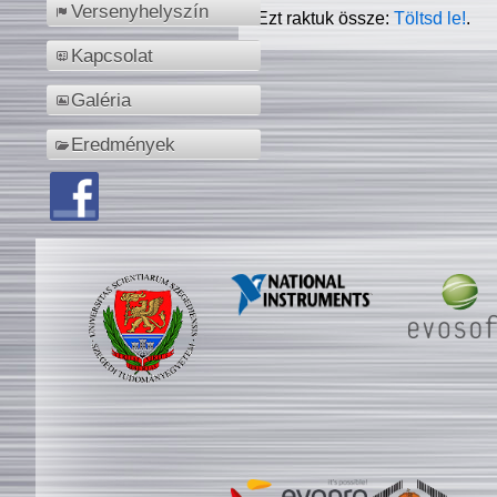
Versenyhelyszín
Ezt raktuk össze:
Töltsd le!
.
Kapcsolat
Galéria
Eredmények