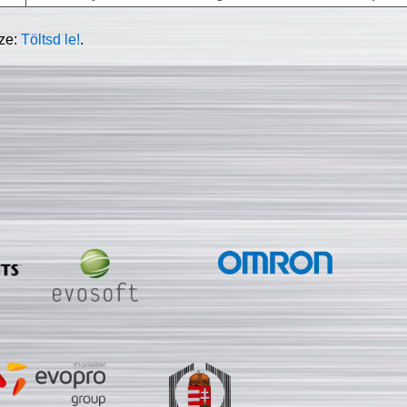
sze:
Töltsd le!
.