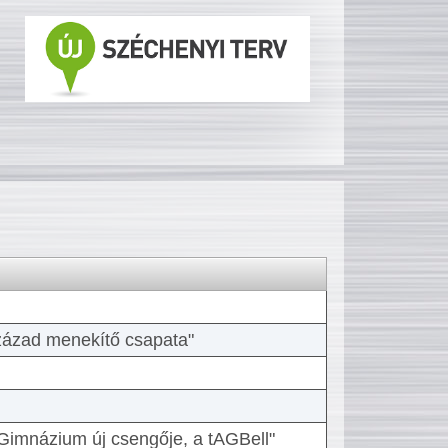
 század menekítő csapata"
Gimnázium új csengője, a tAGBell"