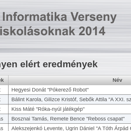
yen elért eredmények
ek
Név
t
Hegyesi Donát "Pókerező Robot"
t
Bálint Karola, Gilizce Kristóf, Sebők Attila "A XXI.
t
Kiss Máté "Róka-nyúl játékgép"
as
Bosznai Tamás, Remete Bence "Reboss csapat"
as
Alekszejenkó Levente, Ugrin Dániel "A Tóth Árpád 