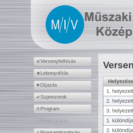
Versenyfelhívás
Versen
Lebonyolítás
Helyezés
Díjazás
1. helyezet
Szponzorok
2. helyezet
Program
3. helyezet
1. különdíj
Regisztráció
2. különdíj
Programbizottság