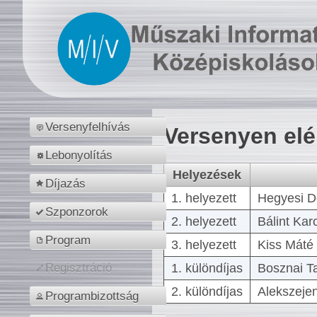
Versenyfelhívás
Versenyen el
Lebonyolítás
Helyezések
Díjazás
1. helyezett
Hegyesi D
Szponzorok
2. helyezett
Bálint Kar
Program
3. helyezett
Kiss Máté 
1. különdíjas
Bosznai T
Regisztráció
2. különdíjas
Alekszejen
Programbizottság