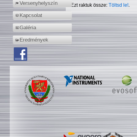
Versenyhelyszín
Ezt raktuk össze:
Töltsd le!
.
Kapcsolat
Galéria
Eredmények