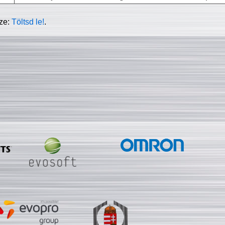
sze:
Töltsd le!
.