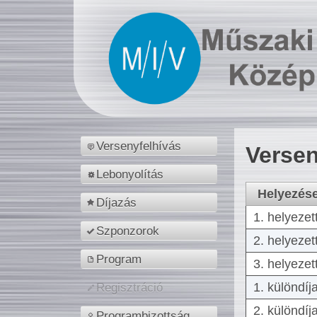
Versenyfelhívás
Versen
Lebonyolítás
Helyezés
Díjazás
1. helyezet
Szponzorok
2. helyezet
Program
3. helyezet
1. különdíj
Regisztráció
2. különdíj
Programbizottság