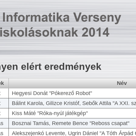
yen elért eredmények
ek
Név
t
Hegyesi Donát "Pókerező Robot"
t
Bálint Karola, Gilizce Kristóf, Sebők Attila "A XXI.
t
Kiss Máté "Róka-nyúl játékgép"
as
Bosznai Tamás, Remete Bence "Reboss csapat"
as
Alekszejenkó Levente, Ugrin Dániel "A Tóth Árpád 