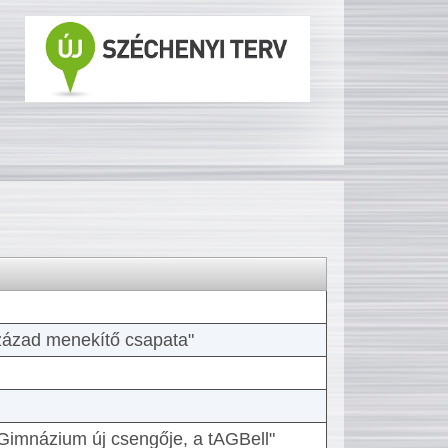
 század menekítő csapata"
Gimnázium új csengője, a tAGBell"