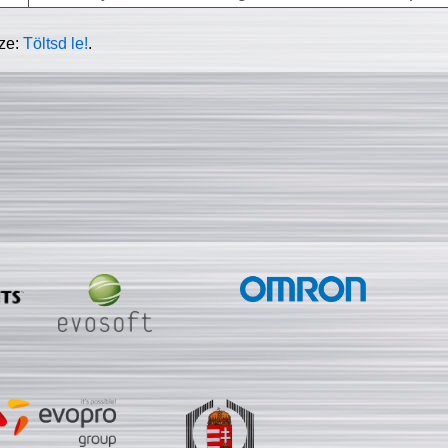
sze:
Töltsd le!
.