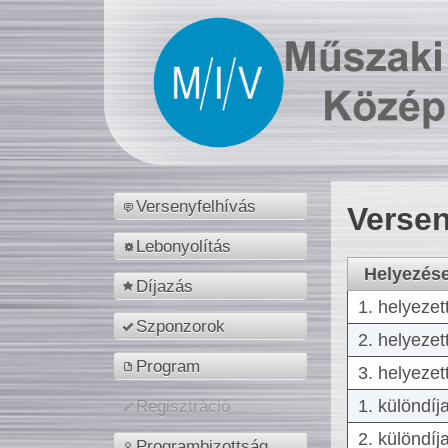
Versenyfelhívás
Versen
Lebonyolítás
Helyezés
Díjazás
1. helyezet
Szponzorok
2. helyezet
Program
3. helyezet
1. különdíj
Regisztráció
2. különdíj
Programbizottság