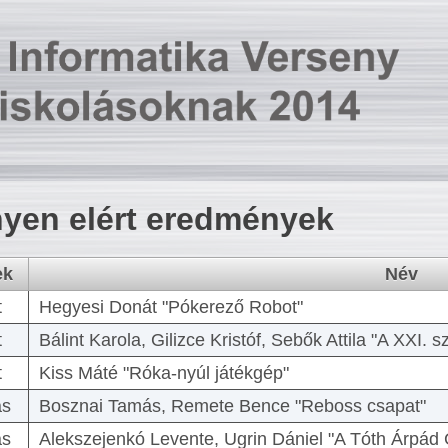
yen elért eredmények
ek
Név
t
Hegyesi Donát "Pókerező Robot"
t
Bálint Karola, Gilizce Kristóf, Sebők Attila "A XXI.
t
Kiss Máté "Róka-nyúl játékgép"
as
Bosznai Tamás, Remete Bence "Reboss csapat"
as
Alekszejenkó Levente, Ugrin Dániel "A Tóth Árpád 