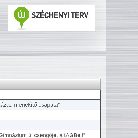
 század menekítő csapata"
Gimnázium új csengője, a tAGBell"