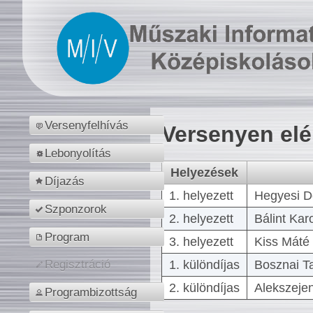
Versenyfelhívás
Versenyen el
Lebonyolítás
Helyezések
Díjazás
1. helyezett
Hegyesi D
Szponzorok
2. helyezett
Bálint Kar
Program
3. helyezett
Kiss Máté 
1. különdíjas
Bosznai T
Regisztráció
2. különdíjas
Alekszejen
Programbizottság