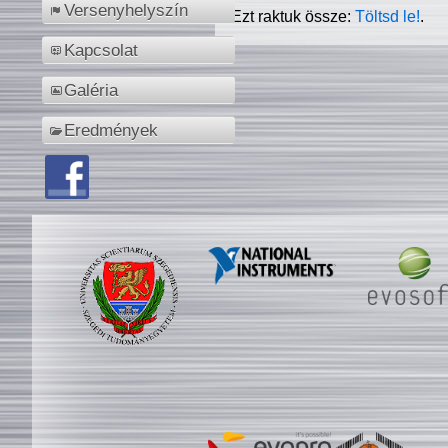
Versenyhelyszín
Ezt raktuk össze:
Töltsd le!
.
Kapcsolat
Galéria
Eredmények