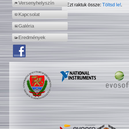
Versenyhelyszín
Ezt raktuk össze:
Töltsd le!
.
Kapcsolat
Galéria
Eredmények