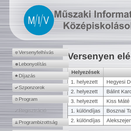
Versenyfelhívás
Versenyen el
Lebonyolítás
Helyezések
Díjazás
1. helyezett
Hegyesi D
Szponzorok
2. helyezett
Bálint Kar
Program
3. helyezett
Kiss Máté 
1. különdíjas
Bosznai T
Regisztráció
2. különdíjas
Alekszejen
Programbizottság