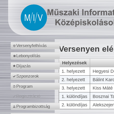
Versenyfelhívás
Versenyen el
Lebonyolítás
Helyezések
Díjazás
1. helyezett
Hegyesi D
Szponzorok
2. helyezett
Bálint Kar
Program
3. helyezett
Kiss Máté 
1. különdíjas
Bosznai T
Regisztráció
2. különdíjas
Alekszejen
Programbizottság