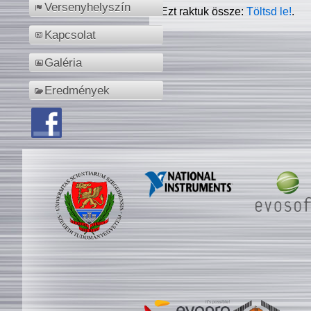
Versenyhelyszín
Ezt raktuk össze:
Töltsd le!
.
Kapcsolat
Galéria
Eredmények