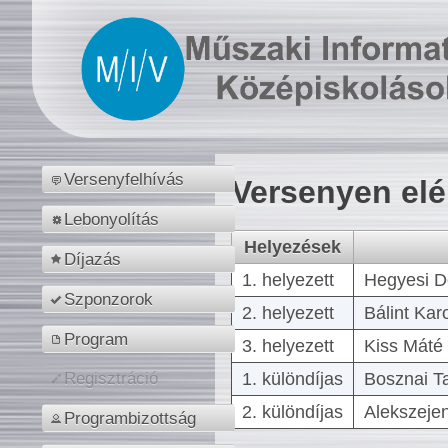
Versenyfelhívás
Versenyen el
Lebonyolítás
Helyezések
Díjazás
1. helyezett
Hegyesi D
Szponzorok
2. helyezett
Bálint Kar
Program
3. helyezett
Kiss Máté 
1. különdíjas
Bosznai T
Regisztráció
2. különdíjas
Alekszejen
Programbizottság