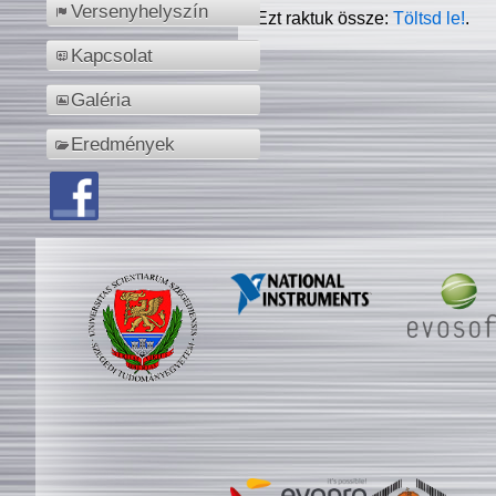
Versenyhelyszín
Ezt raktuk össze:
Töltsd le!
.
Kapcsolat
Galéria
Eredmények