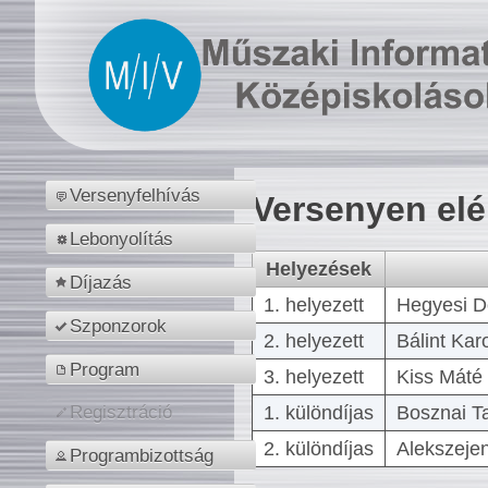
Versenyfelhívás
Versenyen el
Lebonyolítás
Helyezések
Díjazás
1. helyezett
Hegyesi D
Szponzorok
2. helyezett
Bálint Kar
Program
3. helyezett
Kiss Máté 
1. különdíjas
Bosznai T
Regisztráció
2. különdíjas
Alekszejen
Programbizottság