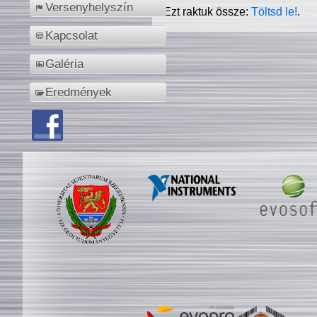
Versenyhelyszín
Ezt raktuk össze:
Töltsd le!
.
Kapcsolat
Galéria
Eredmények