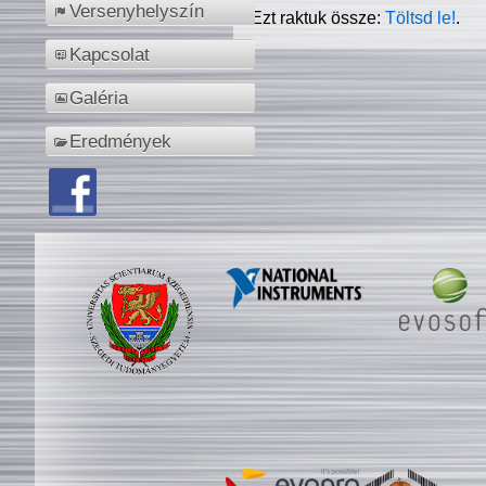
Versenyhelyszín
Ezt raktuk össze:
Töltsd le!
.
Kapcsolat
Galéria
Eredmények