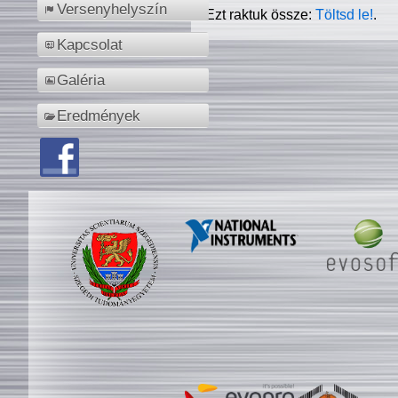
Versenyhelyszín
Ezt raktuk össze:
Töltsd le!
.
Kapcsolat
Galéria
Eredmények