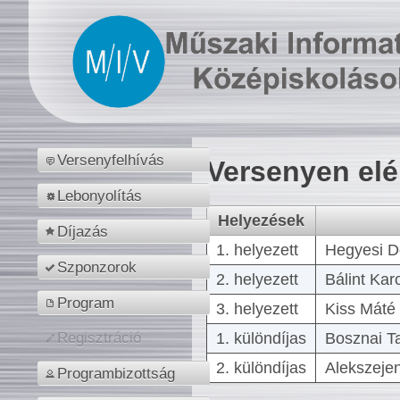
Versenyfelhívás
Versenyen el
Lebonyolítás
Helyezések
Díjazás
1. helyezett
Hegyesi D
Szponzorok
2. helyezett
Bálint Kar
Program
3. helyezett
Kiss Máté 
1. különdíjas
Bosznai T
Regisztráció
2. különdíjas
Alekszejen
Programbizottság