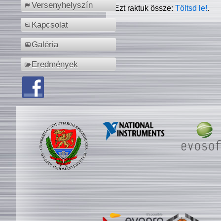
Versenyhelyszín
Ezt raktuk össze:
Töltsd le!
.
Kapcsolat
Galéria
Eredmények