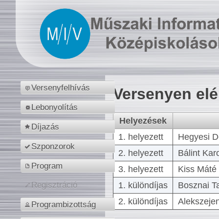
Versenyfelhívás
Versenyen el
Lebonyolítás
Helyezések
Díjazás
1. helyezett
Hegyesi D
Szponzorok
2. helyezett
Bálint Kar
Program
3. helyezett
Kiss Máté 
1. különdíjas
Bosznai T
Regisztráció
2. különdíjas
Alekszejen
Programbizottság