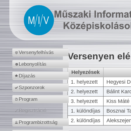
Versenyfelhívás
Versenyen el
Lebonyolítás
Helyezések
Díjazás
1. helyezett
Hegyesi D
Szponzorok
2. helyezett
Bálint Kar
Program
3. helyezett
Kiss Máté 
1. különdíjas
Bosznai T
Regisztráció
2. különdíjas
Alekszejen
Programbizottság