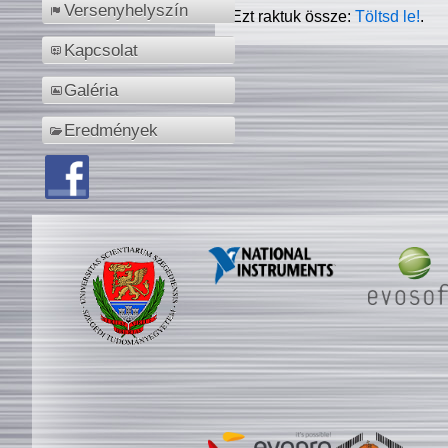
Versenyhelyszín
Ezt raktuk össze:
Töltsd le!
.
Kapcsolat
Galéria
Eredmények