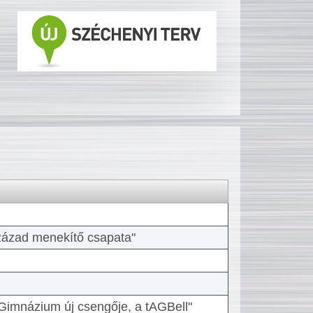
 század menekítő csapata"
Gimnázium új csengője, a tAGBell"