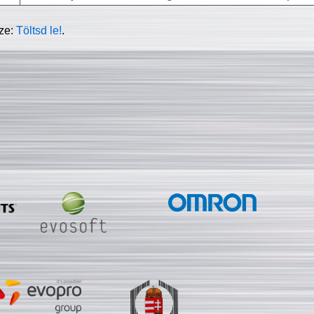
sze:
Töltsd le!
.