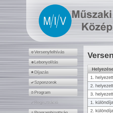
Versenyfelhívás
Versen
Lebonyolítás
Helyezés
Díjazás
1. helyezet
Szponzorok
2. helyezet
Program
3. helyezet
1. különdíj
Regisztráció
2. különdíj
Programbizottság