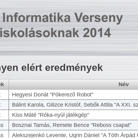
yen elért eredmények
ek
Név
t
Hegyesi Donát "Pókerező Robot"
t
Bálint Karola, Gilizce Kristóf, Sebők Attila "A XXI.
t
Kiss Máté "Róka-nyúl játékgép"
as
Bosznai Tamás, Remete Bence "Reboss csapat"
as
Alekszejenkó Levente, Ugrin Dániel "A Tóth Árpád 