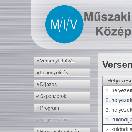
Versenyfelhívás
Versen
Lebonyolítás
Helyezés
Díjazás
1. helyezet
Szponzorok
2. helyezet
Program
3. helyezet
1. különdíj
Regisztráció
2. különdíj
Programbizottság