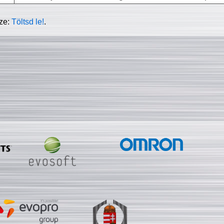
sze:
Töltsd le!
.