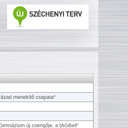
 század menekítő csapata"
Gimnázium új csengője, a tAGBell"