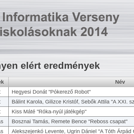
yen elért eredmények
ek
Név
t
Hegyesi Donát "Pókerező Robot"
t
Bálint Karola, Gilizce Kristóf, Sebők Attila "A XXI.
t
Kiss Máté "Róka-nyúl játékgép"
as
Bosznai Tamás, Remete Bence "Reboss csapat"
as
Alekszejenkó Levente, Ugrin Dániel "A Tóth Árpád 