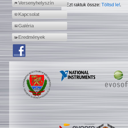
Versenyhelyszín
Ezt raktuk össze:
Töltsd le!
.
Kapcsolat
Galéria
Eredmények