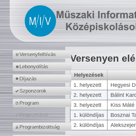
Versenyfelhívás
Versenyen el
Lebonyolítás
Helyezések
Díjazás
1. helyezett
Hegyesi D
Szponzorok
2. helyezett
Bálint Kar
Program
3. helyezett
Kiss Máté 
1. különdíjas
Bosznai T
Regisztráció
2. különdíjas
Alekszejen
Programbizottság