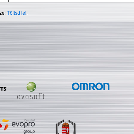
sze:
Töltsd le!
.