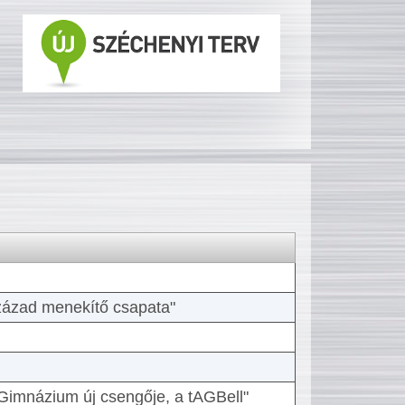
 század menekítő csapata"
Gimnázium új csengője, a tAGBell"