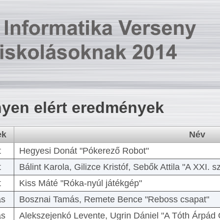
yen elért eredmények
ek
Név
t
Hegyesi Donát "Pókerező Robot"
t
Bálint Karola, Gilizce Kristóf, Sebők Attila "A XXI.
t
Kiss Máté "Róka-nyúl játékgép"
as
Bosznai Tamás, Remete Bence "Reboss csapat"
as
Alekszejenkó Levente, Ugrin Dániel "A Tóth Árpád 