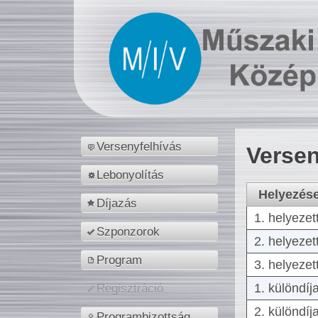
Versenyfelhívás
Versen
Lebonyolítás
Helyezés
Díjazás
1. helyezet
Szponzorok
2. helyezet
Program
3. helyezet
1. különdíj
Regisztráció
2. különdíj
Programbizottság