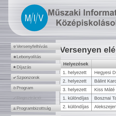
Versenyfelhívás
Versenyen el
Lebonyolítás
Helyezések
Díjazás
1. helyezett
Hegyesi D
Szponzorok
2. helyezett
Bálint Kar
Program
3. helyezett
Kiss Máté 
1. különdíjas
Bosznai T
Regisztráció
2. különdíjas
Alekszejen
Programbizottság