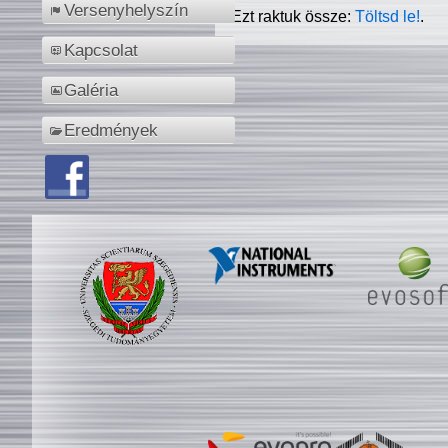
Versenyhelyszín
Ezt raktuk össze:
Töltsd le!
.
Kapcsolat
Galéria
Eredmények