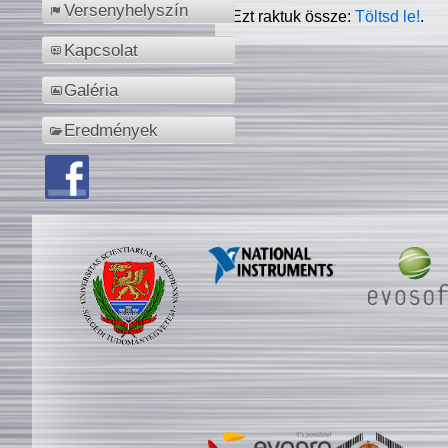
Versenyhelyszín
Ezt raktuk össze:
Töltsd le!
.
Kapcsolat
Galéria
Eredmények