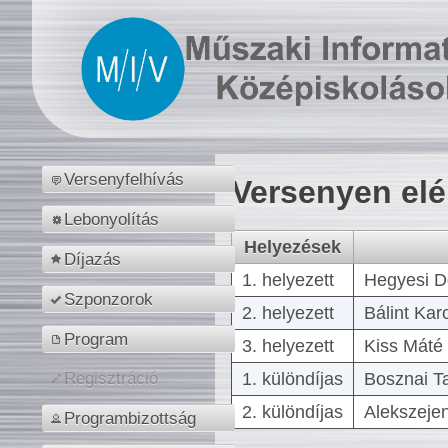
Versenyfelhívás
Versenyen el
Lebonyolítás
Helyezések
Díjazás
1. helyezett
Hegyesi D
Szponzorok
2. helyezett
Bálint Kar
Program
3. helyezett
Kiss Máté 
1. különdíjas
Bosznai T
Regisztráció
2. különdíjas
Alekszejen
Programbizottság