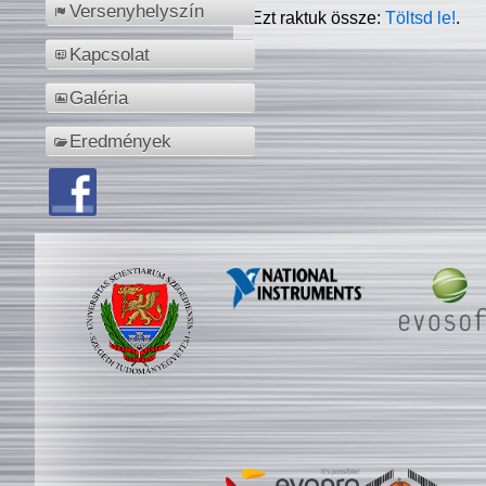
Versenyhelyszín
Ezt raktuk össze:
Töltsd le!
.
Kapcsolat
Galéria
Eredmények