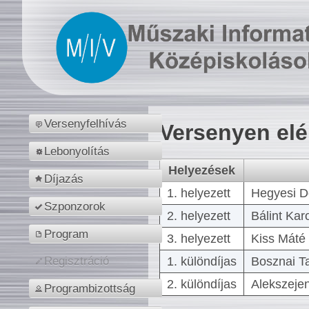
Versenyfelhívás
Versenyen el
Lebonyolítás
Helyezések
Díjazás
1. helyezett
Hegyesi D
Szponzorok
2. helyezett
Bálint Kar
Program
3. helyezett
Kiss Máté 
1. különdíjas
Bosznai T
Regisztráció
2. különdíjas
Alekszejen
Programbizottság