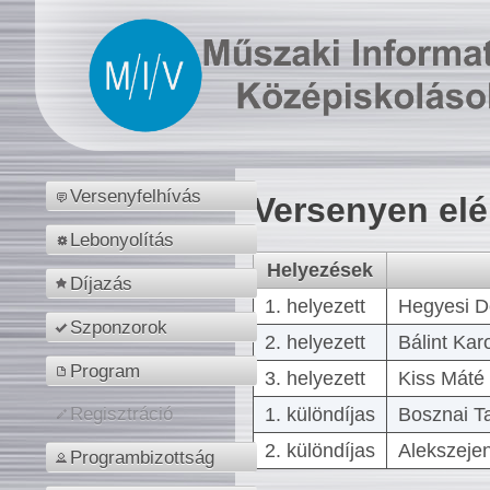
Versenyfelhívás
Versenyen el
Lebonyolítás
Helyezések
Díjazás
1. helyezett
Hegyesi D
Szponzorok
2. helyezett
Bálint Kar
Program
3. helyezett
Kiss Máté 
1. különdíjas
Bosznai T
Regisztráció
2. különdíjas
Alekszejen
Programbizottság