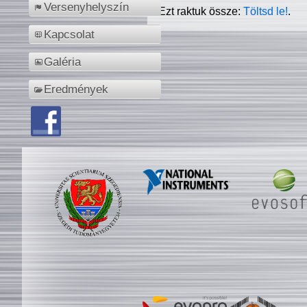
Versenyhelyszín
Ezt raktuk össze:
Töltsd le!
.
Kapcsolat
Galéria
Eredmények